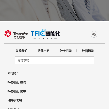
联系我们
法律申明
社会招聘
校园招聘
友情链接
公司简介
PA旗舰厅物流
PA旗舰厅化学
可持续发展