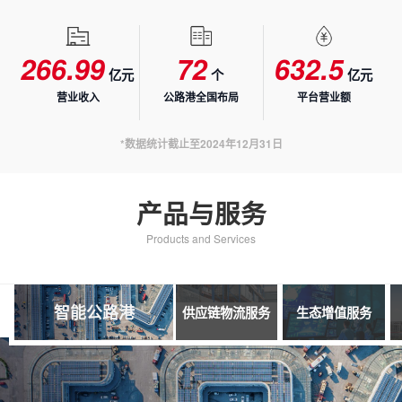
0
4
4
7
7
5
0
4
1
0
3
1
5
5
8
8
6
1
5
2
1
4
2
6
6
.
9
9
7
2
6
3
2
.
5
亿元
个
亿元
3
7
7
8
3
7
4
3
6
营业收入
公路港全国布局
平台营业额
4
8
8
9
4
8
5
4
7
*数据统计截止至2024年12月31日
5
9
9
5
9
6
5
8
6
6
7
6
9
产品与服务
7
7
8
7
Products and Services
8
8
9
8
9
9
9
智能公路港
供应链物流服务
生态增值服务
9